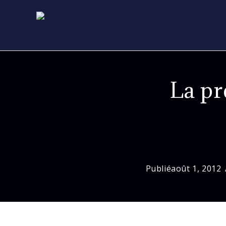
Skip
to
content
La pr
Publié
août 1, 2012