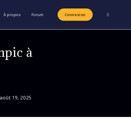
Toggle
À propos
Forum
Connexion
website
mpic à
search
août 19, 2025