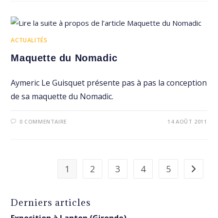
ACTUALITÉS
Maquette du Nomadic
Aymeric Le Guisquet présente pas à pas la conception
de sa maquette du Nomadic.
0 COMMENTAIRE
14 AOÛT 2011
1
2
3
4
5
Aller à 
Derniers articles