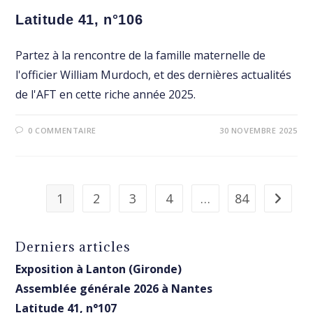
Latitude 41, n°106
Partez à la rencontre de la famille maternelle de
l'officier William Murdoch, et des dernières actualités
de l'AFT en cette riche année 2025.
0 COMMENTAIRE
30 NOVEMBRE 2025
1
2
3
4
…
84
Aller à 
Derniers articles
Exposition à Lanton (Gironde)
Assemblée générale 2026 à Nantes
Latitude 41, n°107