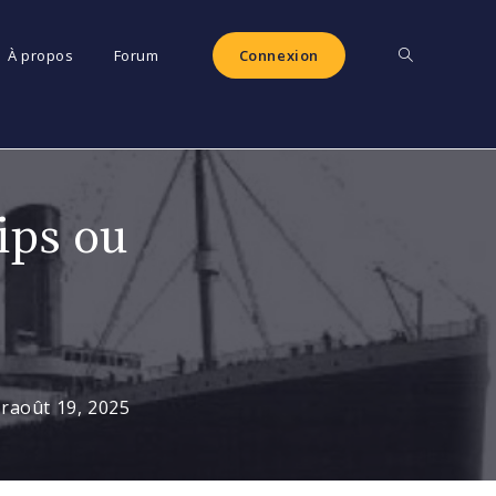
Toggle
À propos
Forum
Connexion
website
ips ou
search
ur
août 19, 2025