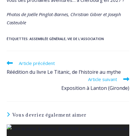
vous des prochaines aventures… à Cherbourg en 2027 ?
Photos de Joëlle Pinglot-Barnes, Christian Gibier et Joseph
Casteuble
ÉTIQUETTES
:
ASSEMBLÉE GÉNÉRALE
,
VIE DE L'ASSOCIATION
Read
Article précédent
more
Réédition du livre Le Titanic, de l’histoire au mythe
articles
Article suivant
Exposition à Lanton (Gironde)
Vous devriez également aimer