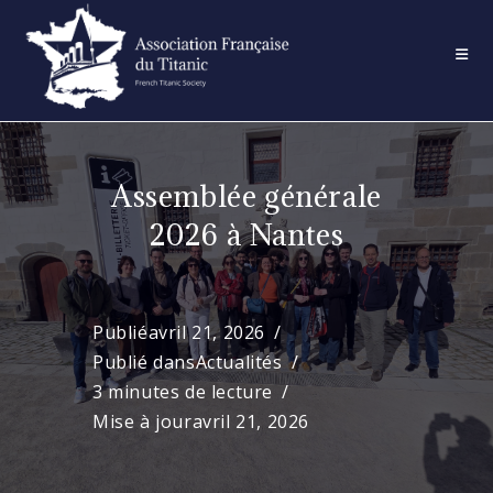
Skip
to
content
Assemblée générale
2026 à Nantes
Publié
avril 21, 2026
Publié dans
Actualités
3 minutes de lecture
Mise à jour
avril 21, 2026