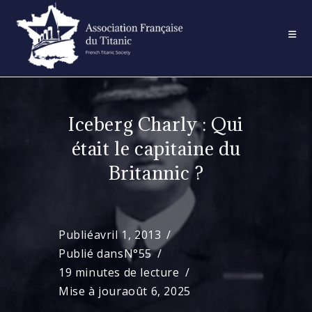
Skip
to
content
Iceberg Charly : Qui
était le capitaine du
Britannic ?
Publié
avril 1, 2013
Publié dans
N°55
19 minutes de lecture
Mise à jour
août 6, 2025