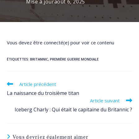
Mise à jour
août 6, 2025
Vous devez être connecté(e) pour voir ce contenu
ÉTIQUETTES
:
BRITANNIC
,
PREMIÈRE GUERRE MONDIALE
Read
Article précédent
more
La naissance du troisième titan
articles
Article suivant
Iceberg Charly : Qui était le capitaine du Britannic ?
Vous devriez également aimer