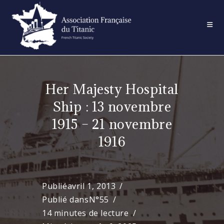
Skip
to
content
Her Majesty Hospital
Ship : 13 novembre
1915 – 21 novembre
1916
Publié
avril 1, 2013
Publié dans
N°55
14 minutes de lecture