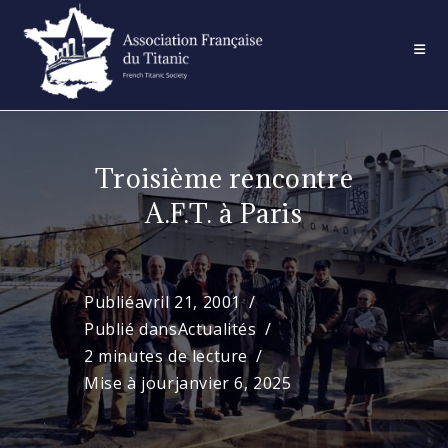
Skip
to
content
Troisième rencontre
A.F.T. à Paris
Publié
avril 21, 2001
Publié dans
Actualités
2 minutes de lecture
Mise à jour
janvier 6, 2025