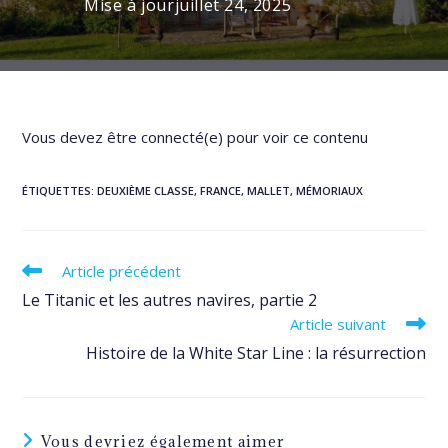
Mise à jour
juillet 24, 2025
Vous devez être connecté(e) pour voir ce contenu
ÉTIQUETTES
:
DEUXIÈME CLASSE
,
FRANCE
,
MALLET
,
MÉMORIAUX
Read
Article précédent
more
Le Titanic et les autres navires, partie 2
articles
Article suivant
Histoire de la White Star Line : la résurrection
Vous devriez également aimer