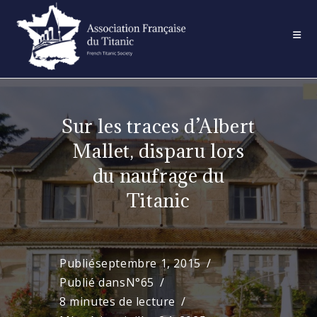
Skip
to
content
Sur les traces d’Albert
Mallet, disparu lors
du naufrage du
Titanic
Publié
septembre 1, 2015
Publié dans
N°65
8 minutes de lecture