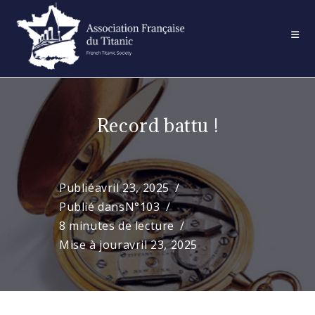
Skip
to
content
Record battu !
Publié
avril 23, 2025
Publié dans
N°103
8 minutes de lecture
Mise à jour
avril 23, 2025