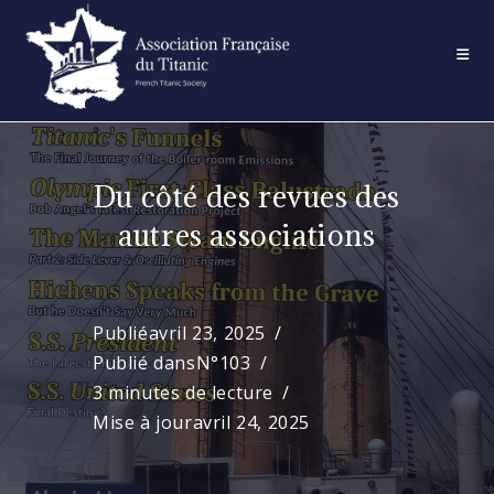
Skip
to
content
Du côté des revues des
autres associations
Publié
avril 23, 2025
Publié dans
N°103
3 minutes de lecture
Mise à jour
avril 24, 2025