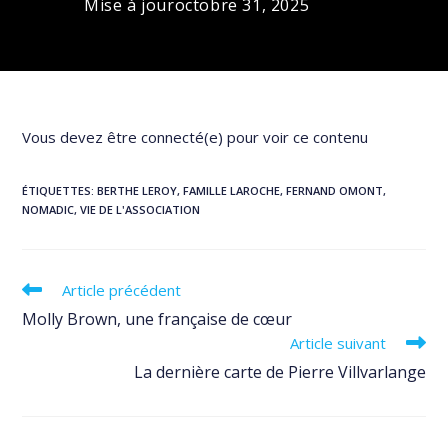
Mise à jour
octobre 31, 2025
Vous devez être connecté(e) pour voir ce contenu
ÉTIQUETTES
:
BERTHE LEROY
,
FAMILLE LAROCHE
,
FERNAND OMONT
,
NOMADIC
,
VIE DE L'ASSOCIATION
Read
Article précédent
more
Molly Brown, une française de cœur
articles
Article suivant
La dernière carte de Pierre Villvarlange