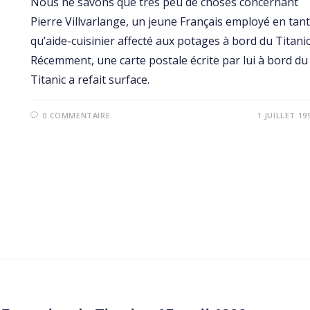
Nous ne savons que très peu de choses concernant
Pierre Villvarlange, un jeune Français employé en tant
qu’aide-cuisinier affecté aux potages à bord du Titanic
Récemment, une carte postale écrite par lui à bord du
Titanic a refait surface.
0 COMMENTAIRE
1 JUILLET 19