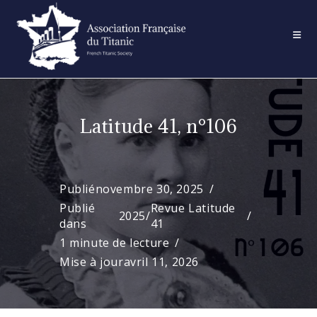
Skip
to
content
Latitude 41, n°106
Publié
novembre 30, 2025
Publié
Revue Latitude
2025
/
dans
41
1 minute de lecture
Mise à jour
avril 11, 2026