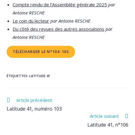
Compte rendu de l’Assemblée générale 2025
par
Antoine RESCHE
Le coin du lecteur
par Antoine RESCHE
Du côté des revues des autres associations
par
Antoine RESCHE
TÉLÉCHARGER LE N°104-105
ÉTIQUETTES
:
LATITUDE 41
Read
Article précédent
more
Latitude 41, numéro 103
articles
Article suivant
Latitude 41, n°106