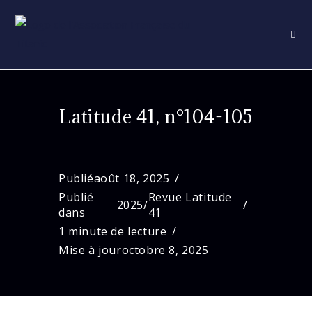
Skip
to
content
Latitude 41, n°104-105
Publié
août 18, 2025
Publié
Revue Latitude
2025
/
dans
41
1 minute de lecture
Mise à jour
octobre 8, 2025