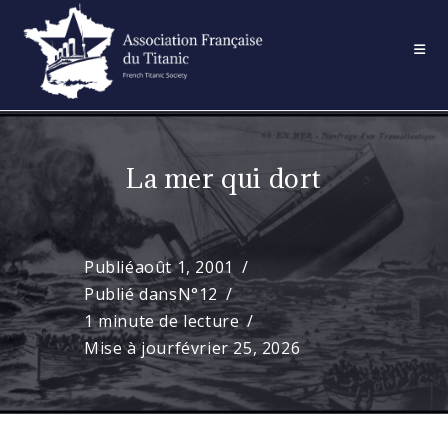
Skip
to
content
La mer qui dort
Publié
août 1, 2001
Publié dans
N°12
1 minute de lecture
Mise à jour
février 25, 2026