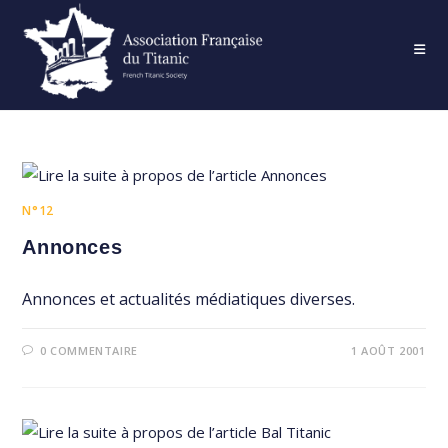
Skip
to
content
N°12
Annonces
Annonces et actualités médiatiques diverses.
0 COMMENTAIRE
1 AOÛT 2001