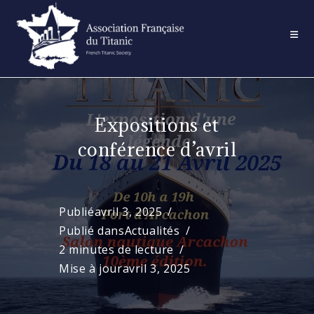
Skip
to
content
Expositions et
conférence d’avril
Publié
avril 3, 2025
Publié dans
Actualités
2 minutes de lecture
Mise à jour
avril 3, 2025