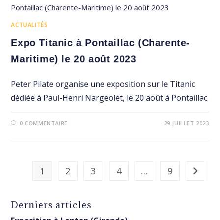
ACTUALITÉS
Expo Titanic à Pontaillac (Charente-
Maritime) le 20 août 2023
Peter Pilate organise une exposition sur le Titanic
dédiée à Paul-Henri Nargeolet, le 20 août à Pontaillac.
0 COMMENTAIRE
29 JUILLET 2023
1
2
3
4
…
9
Aller à 
Derniers articles