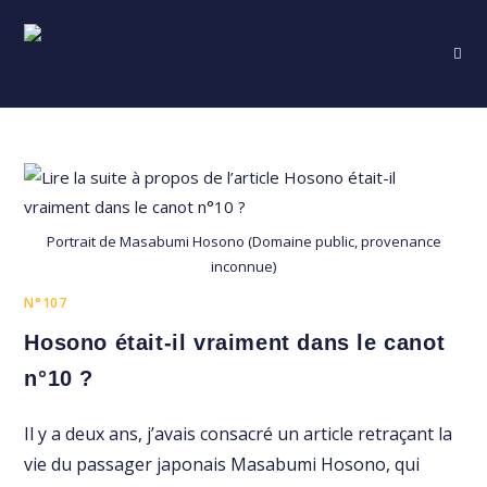
Skip
to
content
Portrait de Masabumi Hosono (Domaine public, provenance
inconnue)
N°107
Hosono était-il vraiment dans le canot
n°10 ?
Il y a deux ans, j’avais consacré un article retraçant la
vie du passager japonais Masabumi Hosono, qui