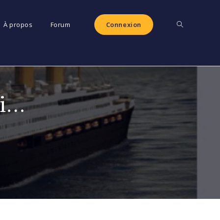
Toggle
À propos
Forum
Connexion
website
rai…
search