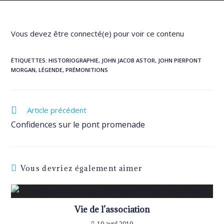
Vous devez être connecté(e) pour voir ce contenu
ÉTIQUETTES
:
HISTORIOGRAPHIE
,
JOHN JACOB ASTOR
,
JOHN PIERPONT
MORGAN
,
LÉGENDE
,
PRÉMONITIONS
Read
Article précédent
more
Confidences sur le pont promenade
articles
Vous devriez également aimer
Vie de l’association
10 avril 2019