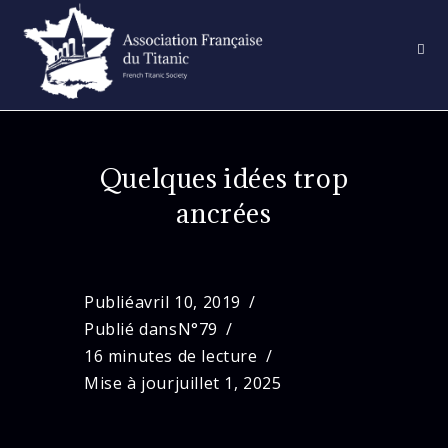
Skip
to
content
Quelques idées trop
ancrées
Publié
avril 10, 2019
Publié dans
N°79
16 minutes de lecture
Mise à jour
juillet 1, 2025