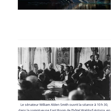
Le sénateur William Alden Smith ouvrit la séance à 10 h 30,
dans la somptueuse East Room de l’hôtel Waldorf-Astoria, en