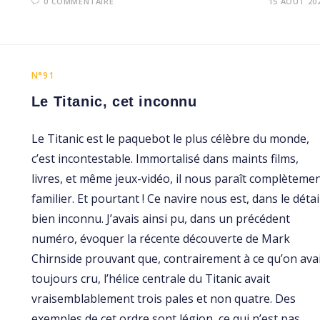
0 COMMENTAIRE
15 AOÛT 20
N°91
Le Titanic, cet inconnu
Le Titanic est le paquebot le plus célèbre du monde,
c’est incontestable. Immortalisé dans maints films,
livres, et même jeux-vidéo, il nous paraît complèteme
familier. Et pourtant ! Ce navire nous est, dans le détail
bien inconnu. J’avais ainsi pu, dans un précédent
numéro, évoquer la récente découverte de Mark
Chirnside prouvant que, contrairement à ce qu’on ava
toujours cru, l’hélice centrale du Titanic avait
vraisemblablement trois pales et non quatre. Des
exemples de cet ordre sont légion, ce qui n’est pas