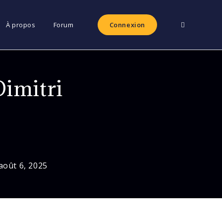
Toggle
À propos
Forum
Connexion
website
imitri
search
août 6, 2025