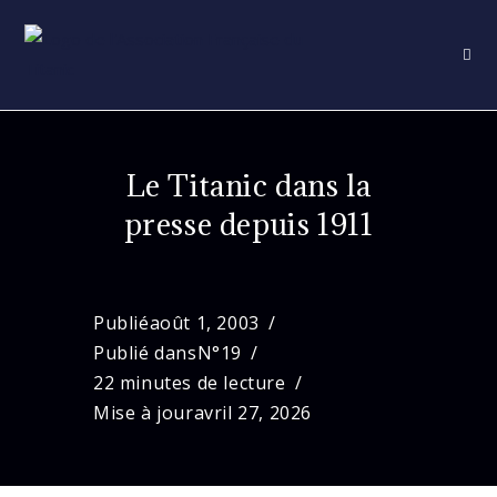
Skip
to
content
Le Titanic dans la
presse depuis 1911
Publié
août 1, 2003
Publié dans
N°19
22 minutes de lecture
Mise à jour
avril 27, 2026