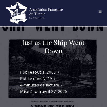
Skip
to
content
Just as the Ship Went
Down
Publié
août 1, 2003
Publié dans
N°19
4 minutes de lecture
Mise à jour
avril 27, 2026