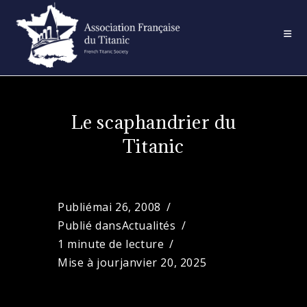
Skip
to
content
Le scaphandrier du
Titanic
Publié
mai 26, 2008
Publié dans
Actualités
1 minute de lecture
Mise à jour
janvier 20, 2025