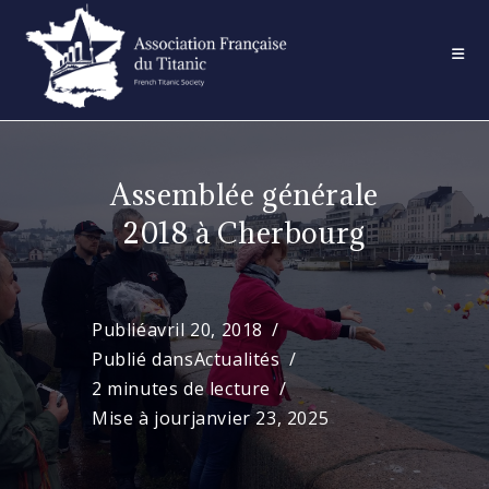
Skip
to
content
Assemblée générale
2018 à Cherbourg
Publié
avril 20, 2018
Publié dans
Actualités
2 minutes de lecture
Mise à jour
janvier 23, 2025