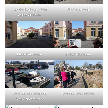
Vue de Cherbourg de la
Photo souvenir
colline du Roule
L’hôtel Atlantique
L’hôtel Atlantique
Canot de sauvetage du
Une des cales sèches
France
encore à flot