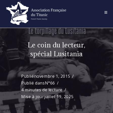
Skip
to
content
Le coin du lecteur,
spécial Lusitania
Publié
novembre 1, 2015
Publié dans
N°66
4 minutes de lecture
Mise à jour
juillet 19, 2025