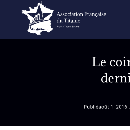
Skip
to
content
Le coin
derni
Publié
août 1, 2016