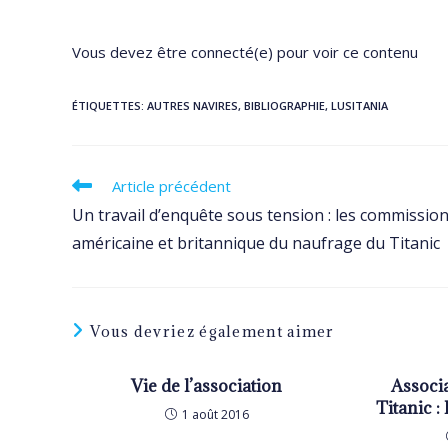
Vous devez être connecté(e) pour voir ce contenu
ÉTIQUETTES
:
AUTRES NAVIRES
,
BIBLIOGRAPHIE
,
LUSITANIA
Read
Article précédent
more
Un travail d’enquête sous tension : les commissio
articles
américaine et britannique du naufrage du Titanic
Vous devriez également aimer
Vie de l’association
Associa
Titanic 
1 août 2016