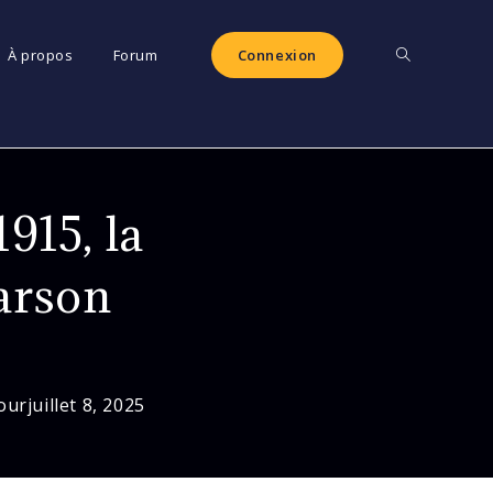
Toggle
À propos
Forum
Connexion
website
1915, la
search
Larson
jour
juillet 8, 2025