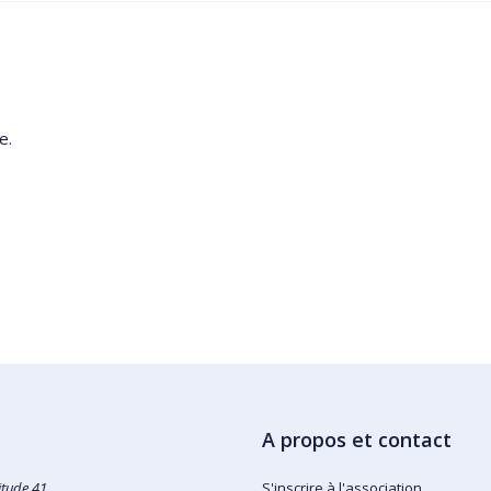
e.
A propos et contact
itude 41
S'inscrire à l'association