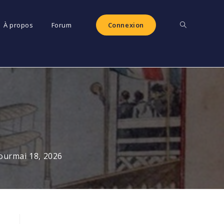
Toggle
À propos
Forum
Connexion
website
search
jour
mai 18, 2026