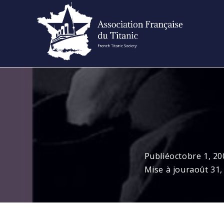
Skip
to
content
Publié
octobre 1, 20
Mise à jour
août 31,