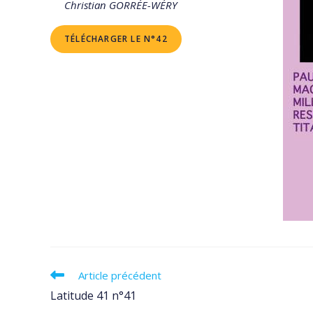
Christian GORRÉE-WÉRY
TÉLÉCHARGER LE N°42
Read
Article précédent
more
Latitude 41 n°41
articles