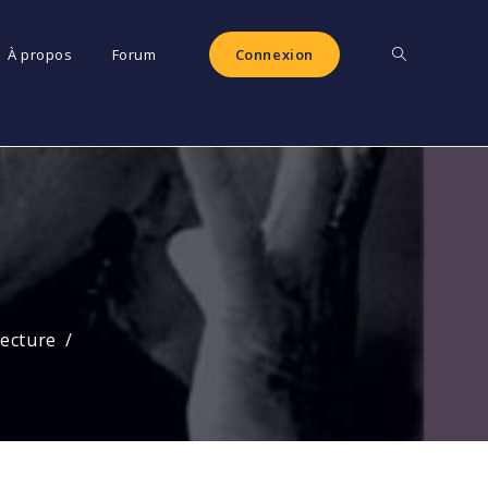
Toggle
À propos
Forum
Connexion
website
search
lecture