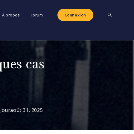
Toggle
À propos
Forum
Connexion
website
ques cas
search
 jour
août 31, 2025