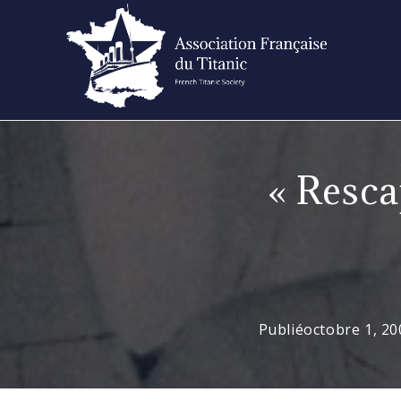
Skip
to
content
« Resca
Publié
octobre 1, 20