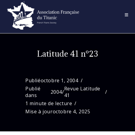
Skip
to
content
Latitude 41 n°23
Publié
octobre 1, 2004
Publié
Revue Latitude
2004
/
dans
41
1 minute de lecture
Mise à jour
octobre 4, 2025