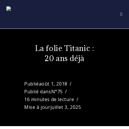
Skip
to
content
La folie Titanic :
20 ans déjà
Publié
août 1, 2018
Publié dans
N°75
16 minutes de lecture
Mise à jour
juillet 3, 2025