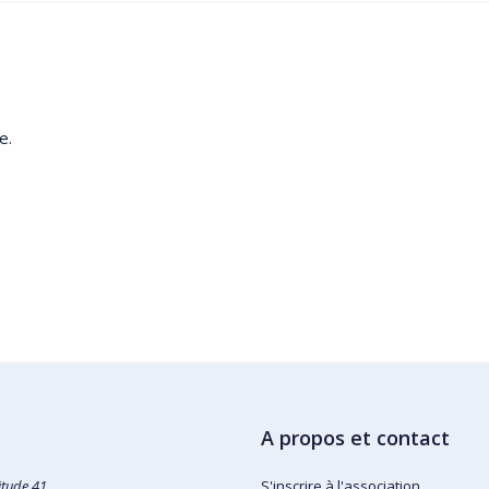
e.
A propos et contact
itude 41
S'inscrire à l'association