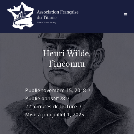
Skip
to
content
Henri Wilde,
l’inconnu
Publié
novembre 15, 2018
Publié dans
N°78
22 minutes de lecture
Mise à jour
juillet 1, 2025