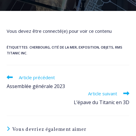
Vous devez être connecté(e) pour voir ce contenu
ÉTIQUETTES
:
CHERBOURG
,
CITÉ DE LA MER
,
EXPOSITION
,
OBJETS
,
RMS
TITANIC INC.
Read
Article précédent
more
Assemblée générale 2023
articles
Article suivant
L’épave du Titanic en 3D
Vous devriez également aimer