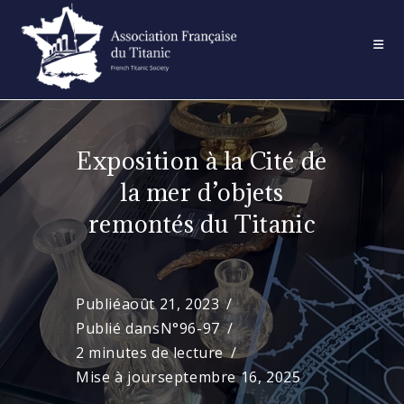
Skip
to
content
Exposition à la Cité de
la mer d’objets
remontés du Titanic
Publié
août 21, 2023
Publié dans
N°96-97
2 minutes de lecture
Mise à jour
septembre 16, 2025