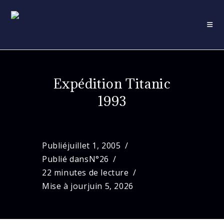
Skip
to
content
Expédition Titanic
1993
Publié
juillet 1, 2005
Publié dans
N°26
22 minutes de lecture
Mise à jour
juin 5, 2026