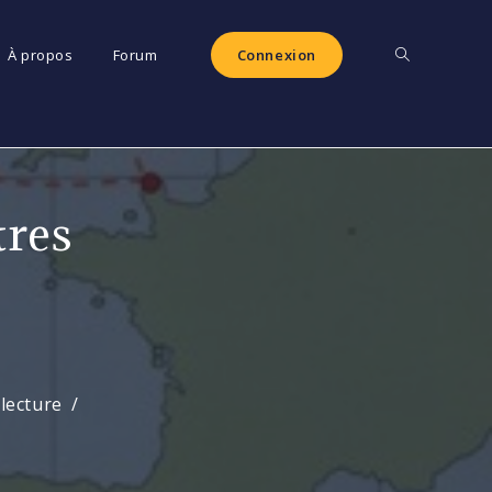
Toggle
À propos
Forum
Connexion
website
tres
search
lecture