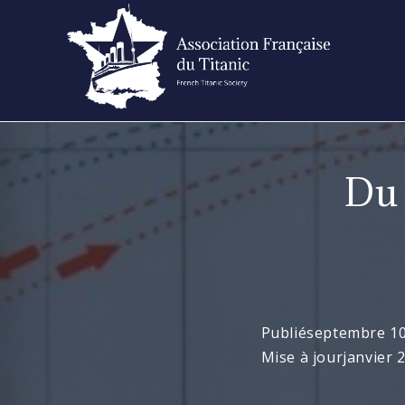
Skip
to
content
Du 
Publié
septembre 10
Mise à jour
janvier 