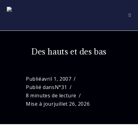
Skip
to
content
Des hauts et des bas
Publié
avril 1, 2007
Publié dans
N°31
8 minutes de lecture
Mise à jour
juillet 26, 2026