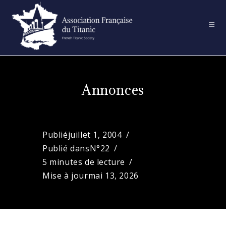
Skip
to
content
Annonces
Publié
juillet 1, 2004
Publié dans
N°22
5 minutes de lecture
Mise à jour
mai 13, 2026