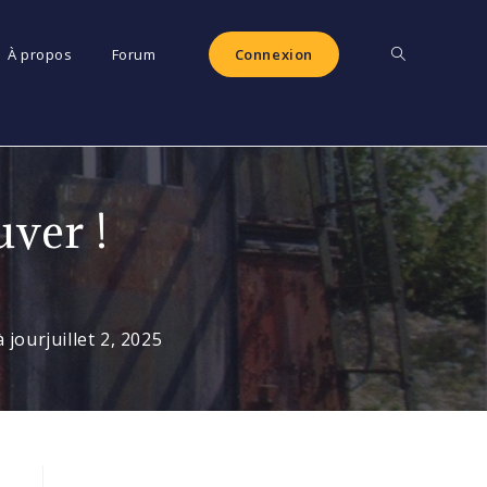
Toggle
À propos
Forum
Connexion
website
ver !
search
à jour
juillet 2, 2025