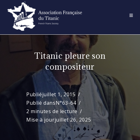
Skip
to
content
Titanic pleure son
compositeur
Publié
juillet 1, 2015
Publié dans
N°63-64
2 minutes de lecture
Mise à jour
juillet 26, 2025