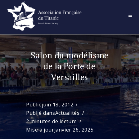
Skip
to
content
Salon du modélisme
de la Porte de
Versailles
Publié
juin 18, 2012
Publié dans
Actualités
2 minutes de lecture
Mise à jour
janvier 26, 2025