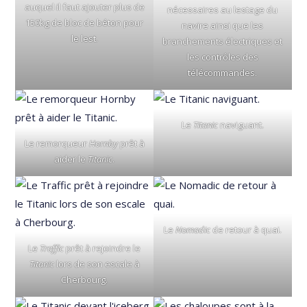
auquel il faut ajouter plus de
nécessaires au lestage du
150kg de bloc de béton pour
navire ainsi que les
le lest.
branchements électriques et
les contrôles des
télécommandes.
Le
Titanic
naviguant.
Le remorqueur
Hornby
prêt à
aider le
Titanic
.
Le
Nomadic
de retour à quai.
Le
Traffic
prêt à rejoindre le
Titanic
lors de son escale à
Cherbourg.