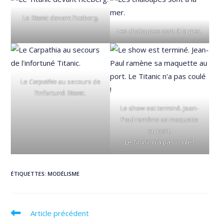
Le
Titanic
devant l’iceberg.
Les chaloupes sont à la mer.
Le
Carpathia
au secours de
l’infortuné
Titanic
.
Le show est terminé. Jean-
Paul ramène sa maquette
au port.
Le
Titanic
n’a pas coulé !
ÉTIQUETTES
:
MODÉLISME
Read
Article précédent