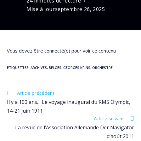
24 minutes de lecture
Mise à jour
septembre 26, 2025
Vous devez être connecté(e) pour voir ce contenu
ÉTIQUETTES
:
ARCHIVES
,
BELGES
,
GEORGES KRINS
,
ORCHESTRE
Read
Article précédent
more
Il y a 100 ans… Le voyage inaugural du RMS Olympic,
articles
14-21 juin 1911
Article suivant
La revue de l’Association Allemande Der Navigator
d’août 2011