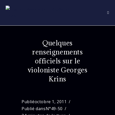
Skip
to
content
Quelques
renseignements
officiels sur le
violoniste Georges
Krins
Publié
octobre 1, 2011
Publié dans
N°49-50