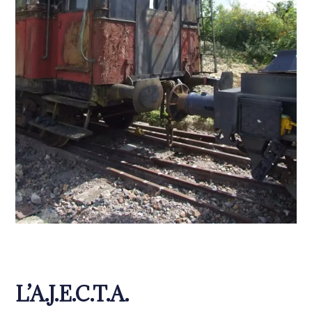
L’A.J.E.C.T.A.