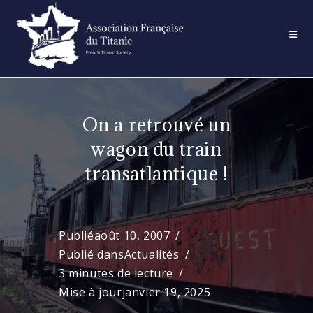
Skip
to
content
On a retrouvé un
wagon du train
transatlantique !
Publié
août 10, 2007
Publié dans
Actualités
3 minutes de lecture
Mise à jour
janvier 19, 2025