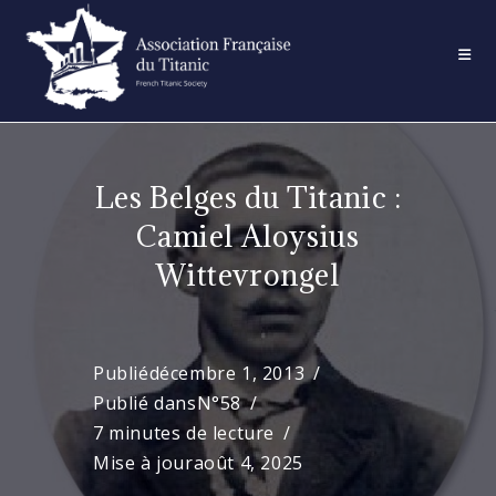
Skip
to
content
Les Belges du Titanic :
Camiel Aloysius
Wittevrongel
Publié
décembre 1, 2013
Publié dans
N°58
7 minutes de lecture
Mise à jour
août 4, 2025