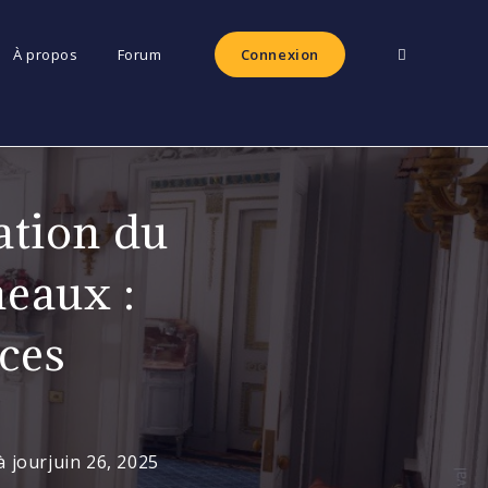
Toggle
À propos
Forum
Connexion
website
ation du
search
meaux :
ces
à jour
juin 26, 2025