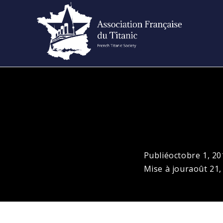
Skip
to
content
Publié
octobre 1, 20
Mise à jour
août 21,